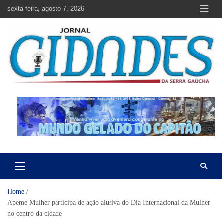
Skip
sexta-feira, agosto 7, 2026
to
content
Jornal Cidades da Serra Gaúcha
Notícias de Garibaldi e região
Home
Apeme Mulher participa de ação alusiva do Dia Internacional da Mulher
no centro da cidade