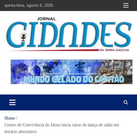
Skip
quinta-feira, agosto 6, 2026
to
content
Jornal Cidades da Serra Gaúcha
Notícias de Garibaldi e região
Home
Centro de Convivência do Idoso inicia curso de dança de salão em
horário alternativo