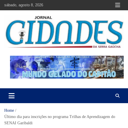
Skip
sábado, agosto 8, 2026
to
content
Jornal Cidades da Serra Gaúcha
Notícias de Garibaldi e região
Home
Último dia para inscrições no programa Trilhas de Aprendizagem do
SENAI Garibaldi