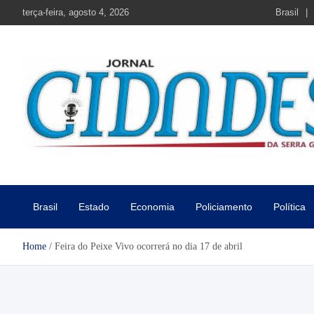
Skip
terça-feira, agosto 4, 2026
Brasil
to
content
Jornal Cidades da Serra Gaú
Notícias de Garibaldi e região
Brasil
Estado
Economia
Policiamento
Política
Home
Feira do Peixe Vivo ocorrerá no dia 17 de abril