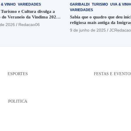
 & VINHO
VARIEDADES
GARIBALDI
TURISMO
UVA & VINH
VARIEDADES
 Turismo e Cultura divulga a
 do Veraneio da Vindima 2026
Sabia que o quadro que deu iníci
religiosa mais antiga da Imigra
 de 2026
Redacao06
está no Santuário Santo Antôni
9 de junho de 2025
JCRedacao
ESPORTES
FESTAS E EVENTO
POLITICA