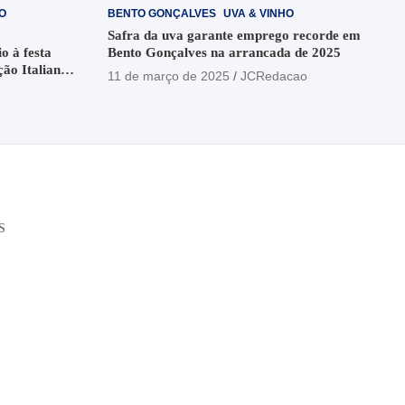
O
BENTO GONÇALVES
UVA & VINHO
Safra da uva garante emprego recorde em
o à festa
Bento Gonçalves na arrancada de 2025
ção Italiana
11 de março de 2025
JCRedacao
o
S