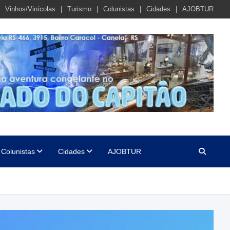
Vinhos/Vinícolas
Turismo
Colunistas
Cidades
AJOBTUR
Colunistas
Cidades
AJOBTUR