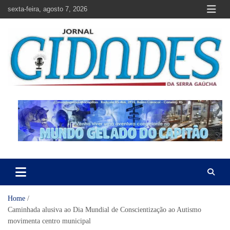
Skip
sexta-feira, agosto 7, 2026
to
content
Jornal Cidades da Serra Gaúcha
Notícias de Garibaldi e região
Home
Caminhada alusiva ao Dia Mundial de Conscientização ao Autismo
movimenta centro municipal