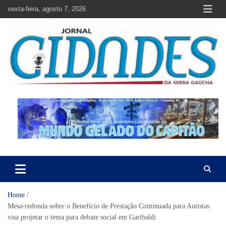
Skip
sexta-feira, agosto 7, 2026
to
content
Jornal Cidades da Serra Gaúcha
Notícias de Garibaldi e região
Home
Mesa-redonda sobre o Benefício de Prestação Continuada para Autistas
visa projetar o tema para debate social em Garibaldi