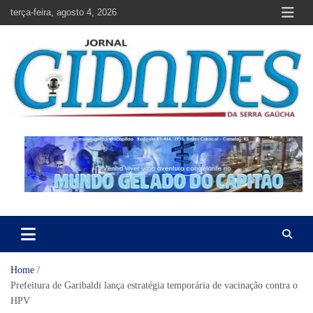
Skip
terça-feira, agosto 4, 2026
to
content
Jornal Cidades da Serra Gaúcha
Notícias de Garibaldi e região
Home
Prefeitura de Garibaldi lança estratégia temporária de vacinação contra o
HPV