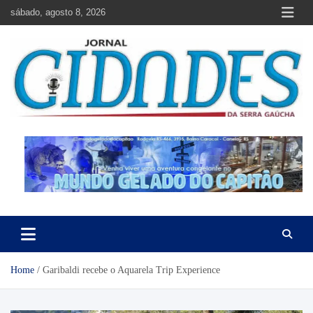
Skip
sábado, agosto 8, 2026
to
content
Jornal Cidades da Serra Gaúcha
Notícias de Garibaldi e região
Home
Garibaldi recebe o Aquarela Trip Experience