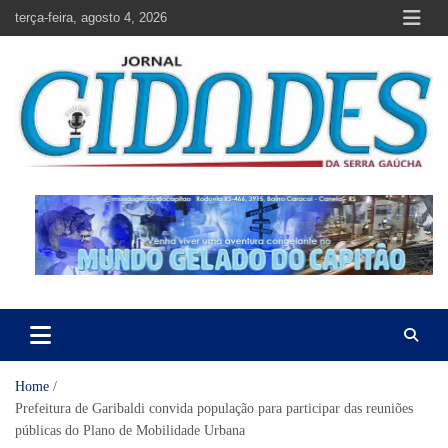
Skip
terça-feira, agosto 4, 2026
to
content
Jornal Cidades da Serra Gaúcha
Notícias de Garibaldi e região
Home
Prefeitura de Garibaldi convida população para participar das reuniões
públicas do Plano de Mobilidade Urbana