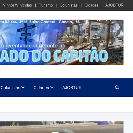
Vinhos/Vinícolas
Turismo
Colunistas
Cidades
AJOBTUR
Colunistas
Cidades
AJOBTUR