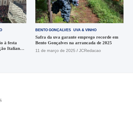
O
BENTO GONÇALVES
UVA & VINHO
Safra da uva garante emprego recorde em
o à festa
Bento Gonçalves na arrancada de 2025
ção Italiana
11 de março de 2025
JCRedacao
o
S