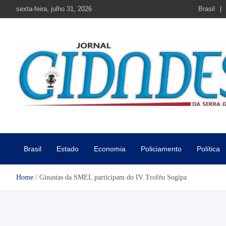
Skip
sexta-feira, julho 31, 2026
Brasil
to
content
Jornal Cidades da Serra Gaú
Notícias de Garibaldi e região
Brasil
Estado
Economia
Policiamento
Política
Home
Ginastas da SMEL participam do IV Troféu Sogipa