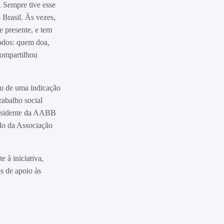
 Sempre tive esse
Brasil. Às vezes,
 presente, e tem
todos: quem doa,
compartilhou
iu de uma indicação
rabalho social
residente da AABB
do da Associação
 à iniciativa,
s de apoio às