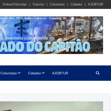
Vinhos/Vinícolas
Turismo
Colunistas
Cidades
AJOBTUR
Colunistas
Cidades
AJOBTUR