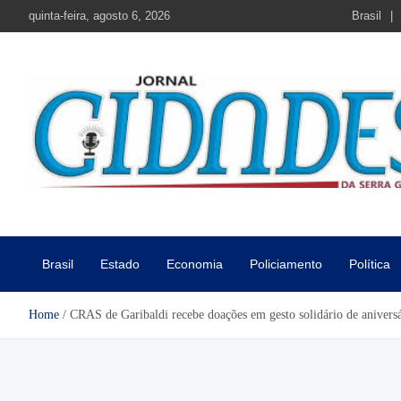
Skip
quinta-feira, agosto 6, 2026
Brasil
to
content
Jornal Cidades da Serra Gaú
Notícias de Garibaldi e região
Brasil
Estado
Economia
Policiamento
Política
Home
CRAS de Garibaldi recebe doações em gesto solidário de anivers