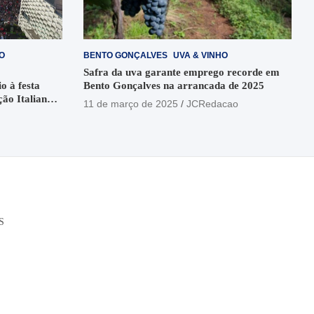
O
BENTO GONÇALVES
UVA & VINHO
Safra da uva garante emprego recorde em
o à festa
Bento Gonçalves na arrancada de 2025
ção Italiana
11 de março de 2025
JCRedacao
o
S