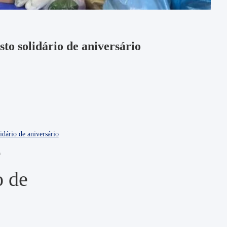
o solidário de aniversário
e
o de