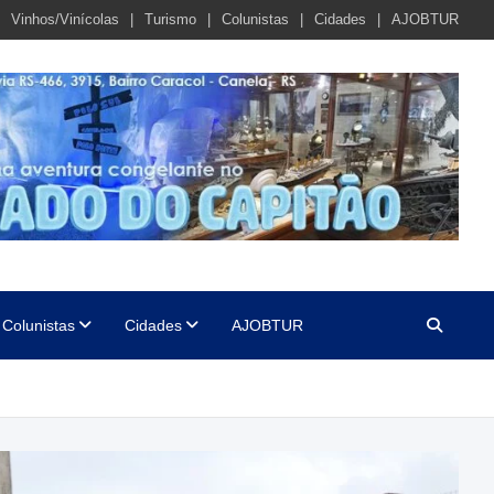
Vinhos/Vinícolas
Turismo
Colunistas
Cidades
AJOBTUR
Colunistas
Cidades
AJOBTUR