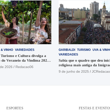
 & VINHO
VARIEDADES
GARIBALDI
TURISMO
UVA & VINH
VARIEDADES
 Turismo e Cultura divulga a
 do Veraneio da Vindima 2026
Sabia que o quadro que deu iníci
religiosa mais antiga da Imigra
 de 2026
Redacao06
está no Santuário Santo Antôni
9 de junho de 2025
JCRedacao
ESPORTES
FESTAS E EVENTO