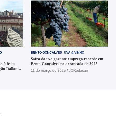
O
BENTO GONÇALVES
UVA & VINHO
Safra da uva garante emprego recorde em
o à festa
Bento Gonçalves na arrancada de 2025
ção Italiana
11 de março de 2025
JCRedacao
o
S