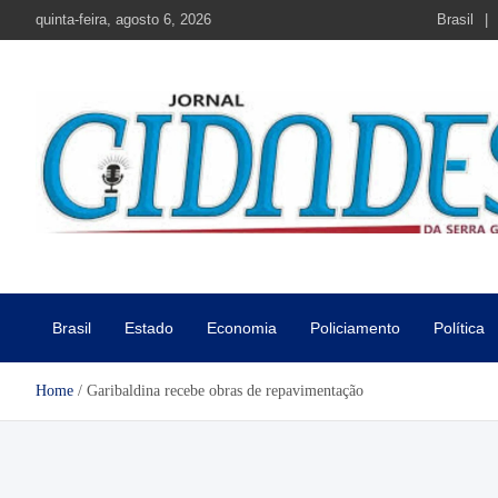
Skip
quinta-feira, agosto 6, 2026
Brasil
to
content
Jornal Cidades da Serra Gaú
Notícias de Garibaldi e região
Brasil
Estado
Economia
Policiamento
Política
Home
Garibaldina recebe obras de repavimentação