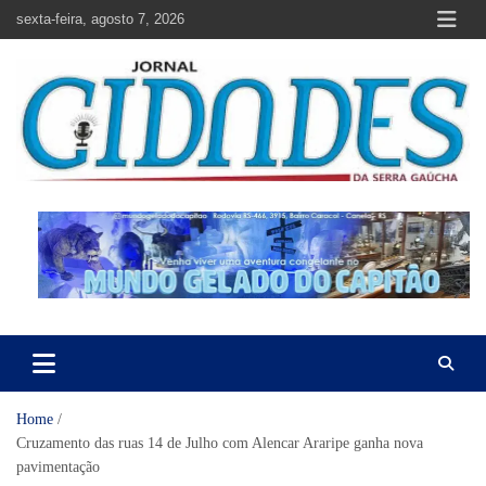
Skip
sexta-feira, agosto 7, 2026
to
content
Jornal Cidades da Serra Gaúcha
Notícias de Garibaldi e região
Home
Cruzamento das ruas 14 de Julho com Alencar Araripe ganha nova
pavimentação