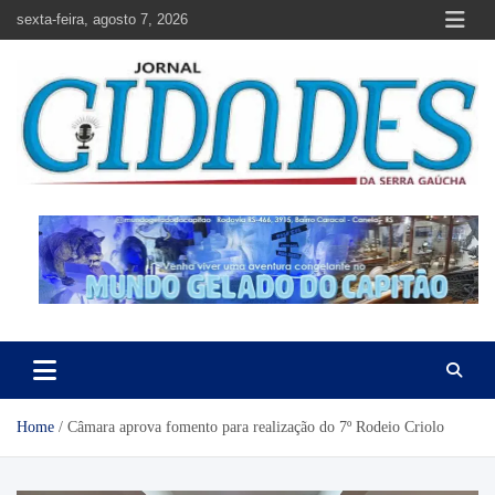
Skip
sexta-feira, agosto 7, 2026
to
content
Jornal Cidades da Serra Gaúcha
Notícias de Garibaldi e região
Home
Câmara aprova fomento para realização do 7º Rodeio Criolo