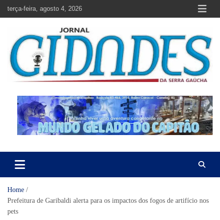
Skip
terça-feira, agosto 4, 2026
to
content
Jornal Cidades da Serra Gaúcha
Notícias de Garibaldi e região
Home
Prefeitura de Garibaldi alerta para os impactos dos fogos de artifício nos
pets