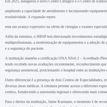
Em 2025, inaugurou o novo Centro Cirúrgico e o Centro de Endosc
ampliando a capacidade de atendimento e incorporando equipament
resolutividade. A expansão repres
enta um avanço expressivo na oferta de cirurgias e exames especial
Além da estrutura, o HBSP tem direcionado investimentos estratégic
multiprofissionais, a modernização de equipamentos e a adoção de
e a segurança do paciente.
A instituição mantém a certificação ONA Nível 2 – Acreditado Ple
tendo recebido novas avaliações recentemente, reconhecimento que a
segurança assistencial, posicionando o hospital entre as instituições
Outro diferencial é a presença de dois Centros de Especialidades, e
diversas áreas médicas. A estrutura permite acesso a diferentes esp
centros, fortalecendo a autonomia regional e oferecendo mais comod
Para o diretor da instituição, Jaime Kurmann, o momento é de reco