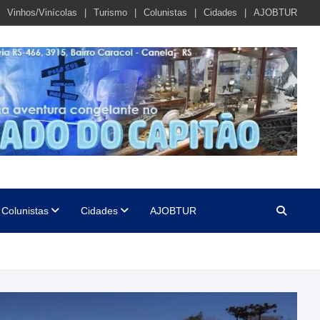
Vinhos/Vinícolas
Turismo
Colunistas
Cidades
AJOBTUR
Colunistas
Cidades
AJOBTUR