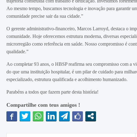
trajetória construída com trabalho e dedicação. Investimos fortemen
Ao mesmo tempo, buscamos tecnologia e inovação para garantir um 
comunidade precise sair da sua cidade.”
O gerente administrativo-financeiro, Marcos Larroyd, destaca o imp
comunidade. Hoje oferecemos estrutura moderna, diversas especialid
microrregião como referência em saúde. Nosso compromisso é conti
qualidade.”
Ao completar 93 anos, o HBSP reafirma seu compromisso com a vida,
do que uma instituição hospitalar, é um pilar de cuidado para milha
especializado, estrutura qualificada e acolhimento humanizado.
Parabéns a todos que fazem parte desta história!
Compartilhe com teus amigos !