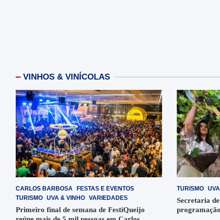
VINHOS & VINÍCOLAS
CARLOS BARBOSA
FESTAS E EVENTOS
TURISMO
UVA
TURISMO
UVA & VINHO
VARIEDADES
Secretaria de
Primeiro final de semana de FestiQueijo
programação
reúne mais de 5 mil pessoas em Carlos
em Garibaldi