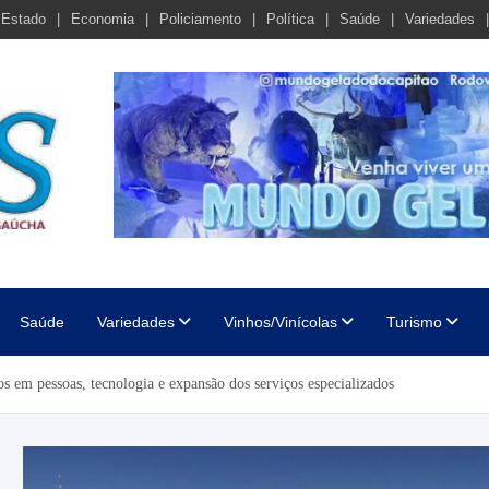
Estado
Economia
Policiamento
Política
Saúde
Variedades
cha
Saúde
Variedades
Vinhos/Vinícolas
Turismo
s em pessoas, tecnologia e expansão dos serviços especializados