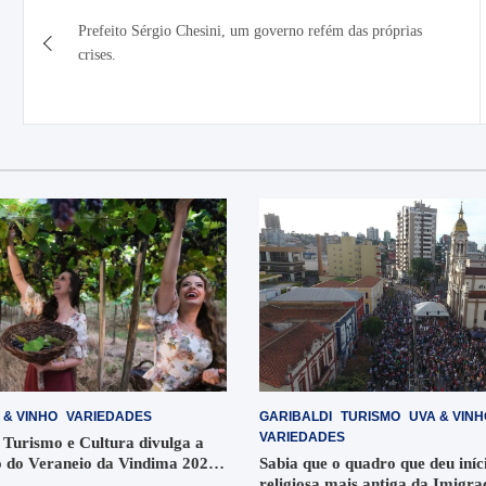
Navegação
Prefeito Sérgio Chesini, um governo refém das próprias
de
crises.
Post
 & VINHO
VARIEDADES
GARIBALDI
TURISMO
UVA & VINH
VARIEDADES
 Turismo e Cultura divulga a
 do Veraneio da Vindima 2026
Sabia que o quadro que deu iníci
religiosa mais antiga da Imigra