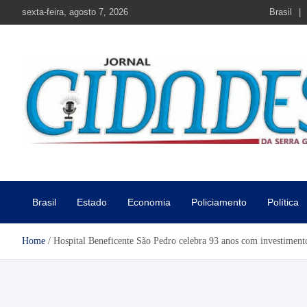
Skip
sexta-feira, agosto 7, 2026
Brasil
to
content
Jornal Cidades da Serra Gaú
Notícias de Garibaldi e região
Brasil
Estado
Economia
Policiamento
Política
Home
Hospital Beneficente São Pedro celebra 93 anos com investimento