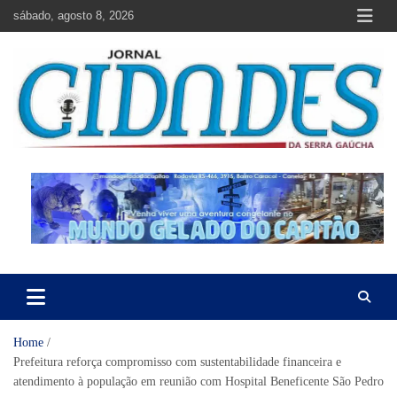
Skip
sábado, agosto 8, 2026
to
content
Jornal Cidades da Serra Gaúcha
Notícias de Garibaldi e região
Home
Prefeitura reforça compromisso com sustentabilidade financeira e
atendimento à população em reunião com Hospital Beneficente São Pedro