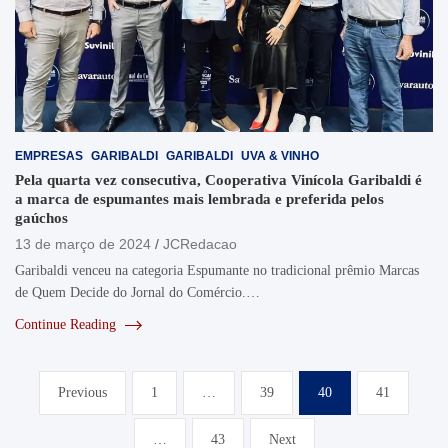
EMPRESAS
GARIBALDI
GARIBALDI
UVA & VINHO
Pela quarta vez consecutiva, Cooperativa Vinícola Garibaldi é
a marca de espumantes mais lembrada e preferida pelos
gaúchos
13 de março de 2024
JCRedacao
Garibaldi venceu na categoria Espumante no tradicional prêmio Marcas
de Quem Decide do Jornal do Comércio.…
Continue Reading
Paginação
Previous
1
…
39
40
41
de
…
43
Next