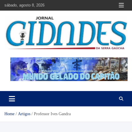
Skip
sábado, agosto 8, 2026
to
content
Jornal Cidades da Serra Gaúcha
Notícias de Garibaldi e região
Home
Artigos
Professor Ives Gandra