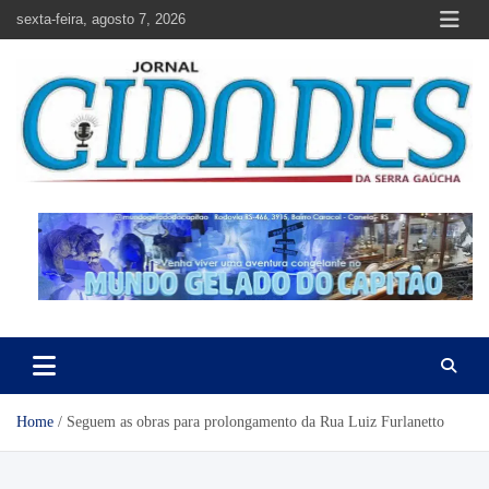
Skip
sexta-feira, agosto 7, 2026
to
content
Jornal Cidades da Serra Gaúcha
Notícias de Garibaldi e região
Home
Seguem as obras para prolongamento da Rua Luiz Furlanetto