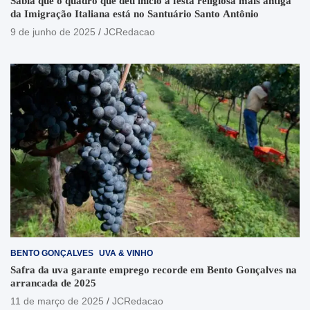
Sabia que o quadro que deu início à festa religiosa mais antiga
da Imigração Italiana está no Santuário Santo Antônio
9 de junho de 2025
JCRedacao
BENTO GONÇALVES
UVA & VINHO
Safra da uva garante emprego recorde em Bento Gonçalves na
arrancada de 2025
11 de março de 2025
JCRedacao