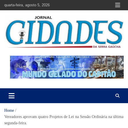
Skip
quarta-feira, agosto 5, 2026
to
content
Jornal Cidades da Serra Gaúcha
Notícias de Garibaldi e região
Home
Vereadores aprovam quatro Projetos de Lei na Sessão Ordinária na última
segunda-feira.