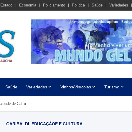
Estado
Economia
Policiamento
Política
Saúde
Variedades
cha
Saúde
Variedades
Vinhos/Vinícolas
Turismo
sconde de Cairu
GARIBALDI
EDUCAÇÃOE E CULTURA