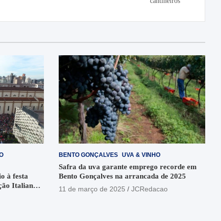
cantineiros
O
BENTO GONÇALVES
UVA & VINHO
Safra da uva garante emprego recorde em
o à festa
Bento Gonçalves na arrancada de 2025
ção Italiana
11 de março de 2025
JCRedacao
o