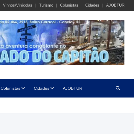
Vinhos/Vinícolas
Turismo
Colunistas
Cidades
AJOBTUR
Colunistas
Cidades
AJOBTUR