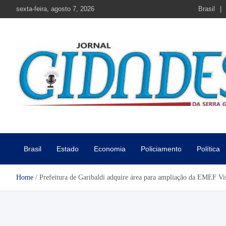
Skip
sexta-feira, agosto 7, 2026
Brasil
to
content
Jornal Cidades da Serra Gaú
Notícias de Garibaldi e região
Brasil
Estado
Economia
Policiamento
Política
Home
Prefeitura de Garibaldi adquire área para ampliação da EMEF Vi