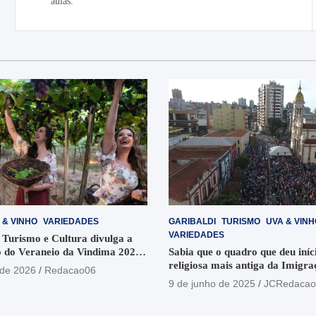
aulas.
Post
 & VINHO
VARIEDADES
GARIBALDI
TURISMO
UVA & VINH
VARIEDADES
 Turismo e Cultura divulga a
 do Veraneio da Vindima 2026
Sabia que o quadro que deu iníci
religiosa mais antiga da Imigra
 de 2026
Redacao06
está no Santuário Santo Antôni
9 de junho de 2025
JCRedacao