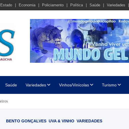
Estado
Economia
Policiamento
Política
Saúde
Variedades
cha
Saúde
Variedades
Vinhos/Vinícolas
Turismo
eiros
BENTO GONÇALVES
UVA & VINHO
VARIEDADES