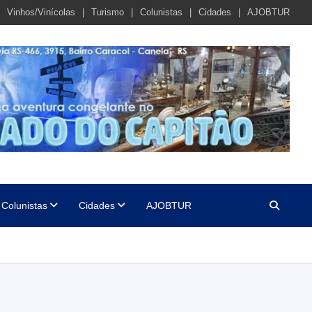
Vinhos/Vinícolas
Turismo
Colunistas
Cidades
AJOBTUR
Colunistas
Cidades
AJOBTUR