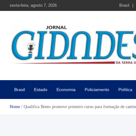
Skip
sexta-feira, agosto 7, 2026
Brasil
to
content
Jornal Cidades da Serra Gaú
Notícias de Garibaldi e região
Brasil
Estado
Economia
Policiamento
Política
Home
Qualifica Bento promove primeiro curso para formação de cantin