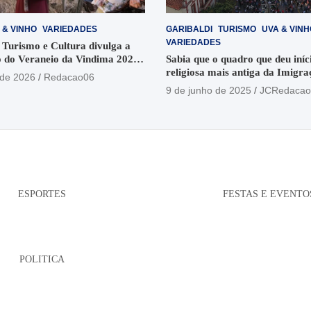
 & VINHO
VARIEDADES
GARIBALDI
TURISMO
UVA & VINH
VARIEDADES
 Turismo e Cultura divulga a
 do Veraneio da Vindima 2026
Sabia que o quadro que deu iníci
religiosa mais antiga da Imigra
 de 2026
Redacao06
está no Santuário Santo Antôni
9 de junho de 2025
JCRedacao
ESPORTES
FESTAS E EVENTO
POLITICA