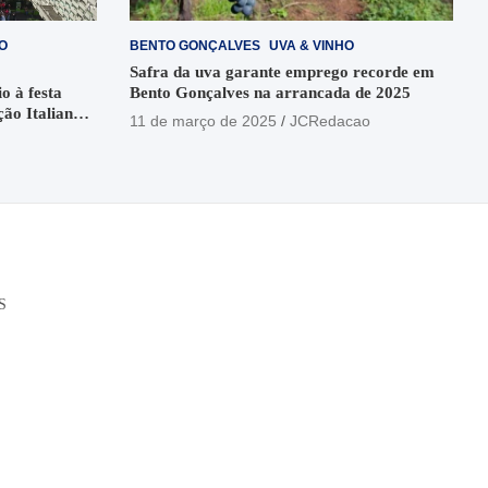
O
BENTO GONÇALVES
UVA & VINHO
Safra da uva garante emprego recorde em
o à festa
Bento Gonçalves na arrancada de 2025
ção Italiana
11 de março de 2025
JCRedacao
o
S