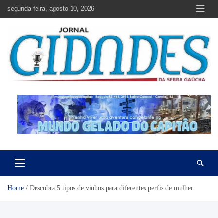
Skip
segunda-feira, agosto 10, 2026
to
content
Jornal Cidades da Serra Gaúcha
Notícias de Garibaldi e região
Home
Descubra 5 tipos de vinhos para diferentes perfis de mulher