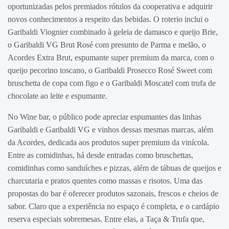
oportunizadas pelos premiados rótulos da cooperativa e adquirir
novos conhecimentos a respeito das bebidas. O roterio inclui o
Garibaldi Viognier combinado à geleia de damasco e queijo Brie,
o Garibaldi VG Brut Rosé com presunto de Parma e melão, o
Acordes Extra Brut, espumante super premium da marca, com o
queijo pecorino toscano, o Garibaldi Prosecco Rosé Sweet com
bruschetta de copa com figo e o Garibaldi Moscatel com trufa de
chocolate ao leite e espumante.
No Wine bar, o público pode apreciar espumantes das linhas
Garibaldi e Garibaldi VG e vinhos dessas mesmas marcas, além
da Acordes, dedicada aos produtos super premium da vinícola.
Entre as comidinhas, há desde entradas como bruschettas,
comidinhas como sanduíches e pizzas, além de tábuas de queijos e
charcutaria e pratos quentes como massas e risotos. Uma das
propostas do bar é oferecer produtos sazonais, frescos e cheios de
sabor. Claro que a experiência no espaço é completa, e o cardápio
reserva especiais sobremesas. Entre elas, a Taça & Trufa que,