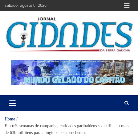
Skip
sábado, agosto 8, 2026
to
content
Jornal Cidades da Serra Gaúcha
Notícias de Garibaldi e região
Home
Em três semanas de campanha, entidades garibaldenses distribuem mais
de 630 mil itens para atingidos pelas enchentes