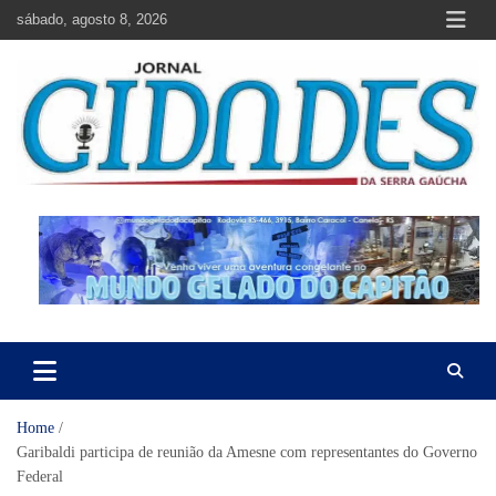
Skip
sábado, agosto 8, 2026
to
content
Jornal Cidades da Serra Gaúcha
Notícias de Garibaldi e região
Home
Garibaldi participa de reunião da Amesne com representantes do Governo
Federal