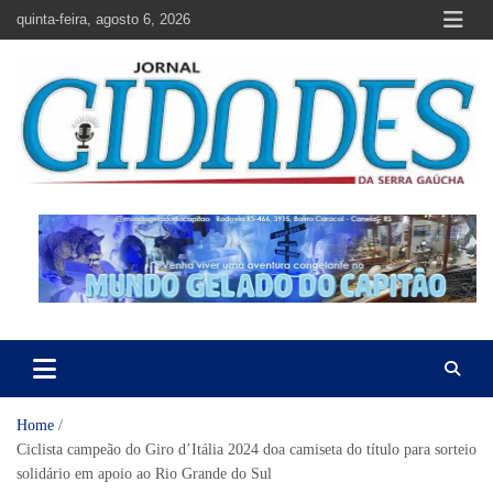
Skip
quinta-feira, agosto 6, 2026
to
content
Jornal Cidades da Serra Gaúcha
Notícias de Garibaldi e região
Home
Ciclista campeão do Giro d’Itália 2024 doa camiseta do título para sorteio
solidário em apoio ao Rio Grande do Sul