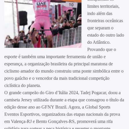
limites territoriais,
indo além das
fronteiras oceânicas
que separam o
estado do outro lado
do Atlântico.
Provando que o
esporte é também uma importante ferramenta de união e
esperança, a organização brasileira da principal maratona de
ciclismo amador do mundo construiu uma ponte simbólica entre o
povo gaúcho e o vencedor da mais tradicional competição
ciclística do planeta.
O grande campeão do Giro d’Itália 2024, Tadej Pogacar, doou a
camiseta Jersey utilizada durante a etapa que consagrou o título da
edição desse ano ao GFNY Brazil. Agora, a Global Sports
Eventos Esportivos, organizadora das etapas nacionais da prova
em Valença-RJ e Bento Gonçalves-RS, promoverá uma rifa
solidária para sortear a peça histórica e reverter o montante