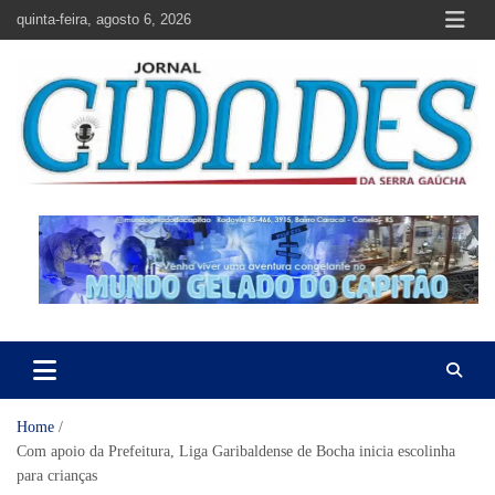
Skip
quinta-feira, agosto 6, 2026
to
content
Jornal Cidades da Serra Gaúcha
Notícias de Garibaldi e região
Home
Com apoio da Prefeitura, Liga Garibaldense de Bocha inicia escolinha
para crianças