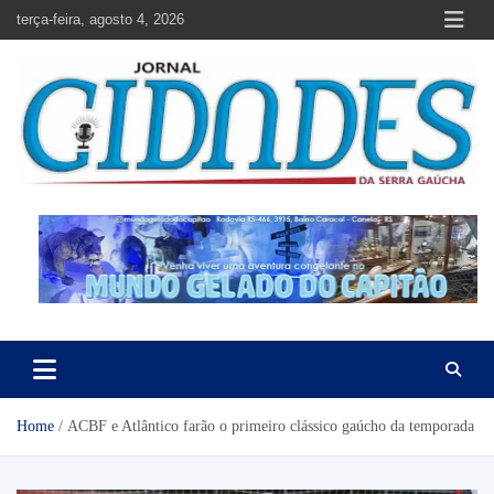
Skip
terça-feira, agosto 4, 2026
to
content
Jornal Cidades da Serra Gaúcha
Notícias de Garibaldi e região
Home
ACBF e Atlântico farão o primeiro clássico gaúcho da temporada