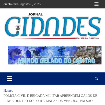
Skip
quinta-feira, agosto 6, 2026
to
content
Jornal Cidades da Serra Gaúcha
Notícias de Garibaldi e região
Home
POLÍCIA CIVIL E BRIGADA MILITAR APREENDEM GALOS DE
RINHA DENTRO DO PORTA-MALAS DE VEÍCULO, EM SÃO