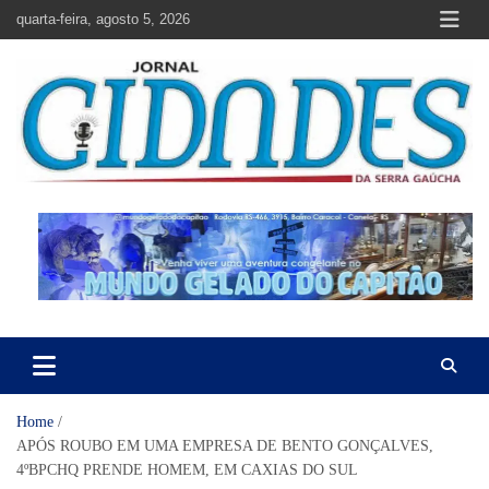
Skip
quarta-feira, agosto 5, 2026
to
content
Jornal Cidades da Serra Gaúcha
Notícias de Garibaldi e região
Home
APÓS ROUBO EM UMA EMPRESA DE BENTO GONÇALVES,
4ºBPCHQ PRENDE HOMEM, EM CAXIAS DO SUL