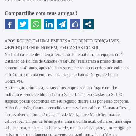
Compartilhe com teus amigos !
APÓS ROUBO EM UMA EMPRESA DE BENTO GONÇALVES,
4ºBPCHQ PRENDE HOMEM, EM CAXIAS DO SUL
No final da noite desta terça-feira, dia 1º de outubro, as equipes do 4º
Batalhão de Polícia de Choque (4ºBPChq) realizaram a prisão de um
homem de 41 anos, após rápida resposta de roubo ocorrido por volta das
21h15min, em uma empresa localizada no bairro Borgo, de Bento
Gonçalves.
Após a ação criminosa, os suspeitos empreenderam fuga e um dos
indivíduos sendo detido no Bairro Santa Lúcia, em Caxias do Sul. O
suspeito possui ocorrência em seu registro dentre elas por lesão corporal.
Além da prisão, foram apreendidos um revolver calibre .32 marca Rossi,
um revolver calibre .32 marca Trade Mark, nove Munições intactas
calibre .32, um par de luvas preta, uma mochila azul, celulares, uma capa
celular preta, uma capa celular verde, uma balaclava preta, um relógio de
pulso preto, uma Jaqueta corta vento cor azul, um veículo Voyage.