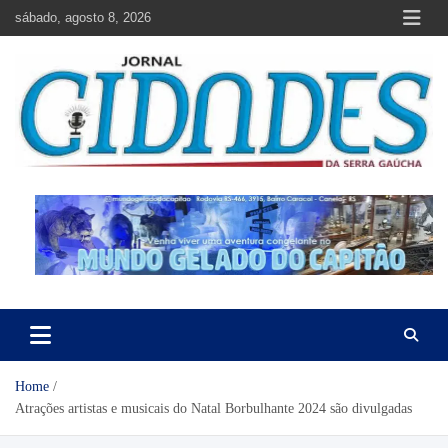
Skip
sábado, agosto 8, 2026
to
content
Jornal Cidades da Serra Gaúcha
Notícias de Garibaldi e região
Home
Atrações artistas e musicais do Natal Borbulhante 2024 são divulgadas