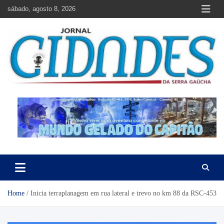
Skip
sábado, agosto 8, 2026
to
content
Jornal Cidades da Serra Gaúcha
Notícias de Garibaldi e região
Home
Inicia terraplanagem em rua lateral e trevo no km 88 da RSC-453