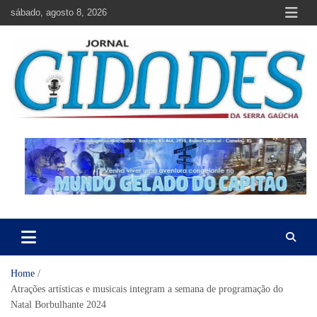
Skip
sábado, agosto 8, 2026
to
content
Jornal Cidades da Serra Gaúcha
Notícias de Garibaldi e região
Home
Atrações artísticas e musicais integram a semana de programação do
Natal Borbulhante 2024