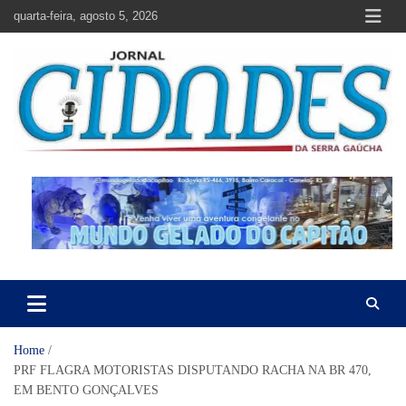
Skip
quarta-feira, agosto 5, 2026
to
content
Jornal Cidades da Serra Gaúcha
Notícias de Garibaldi e região
Home
PRF FLAGRA MOTORISTAS DISPUTANDO RACHA NA BR 470,
EM BENTO GONÇALVES