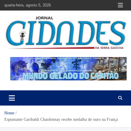
Skip
quarta-feira, agosto 5, 2026
to
content
Jornal Cidades da Serra Gaúcha
Notícias de Garibaldi e região
Home
Espumante Garibaldi Chardonnay recebe medalha de ouro na França