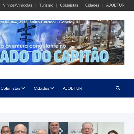
Vinhos/Vinícolas
Turismo
Colunistas
Cidades
AJOBTUR
Colunistas
Cidades
AJOBTUR