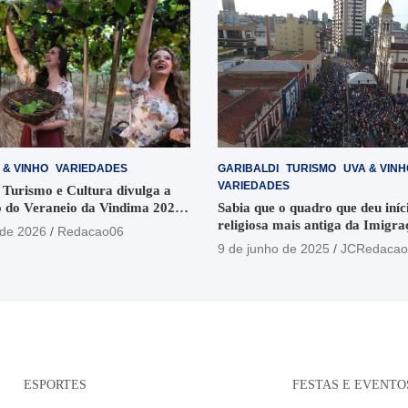
 & VINHO
VARIEDADES
GARIBALDI
TURISMO
UVA & VINH
VARIEDADES
 Turismo e Cultura divulga a
 do Veraneio da Vindima 2026
Sabia que o quadro que deu iníci
religiosa mais antiga da Imigra
 de 2026
Redacao06
está no Santuário Santo Antôni
9 de junho de 2025
JCRedacao
ESPORTES
FESTAS E EVENTO