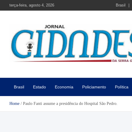
Skip
terça-feira, agosto 4, 2026
Brasil
to
content
Jornal Cidades da Serra Gaú
Notícias de Garibaldi e região
Brasil
Estado
Economia
Policiamento
Política
Home
Paulo Fanti assume a presidência do Hospital São Pedro.