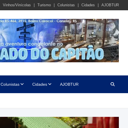
Vinhos/Vinícolas
Turismo
Colunistas
Cidades
AJOBTUR
Colunistas
Cidades
AJOBTUR