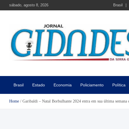
Skip
sábado, agosto 8, 2026
Brasil
to
content
Jornal Cidades da Serra Gaú
Notícias de Garibaldi e região
Brasil
Estado
Economia
Policiamento
Política
Home
Garibaldi – Natal Borbulhante 2024 entra em sua última semana