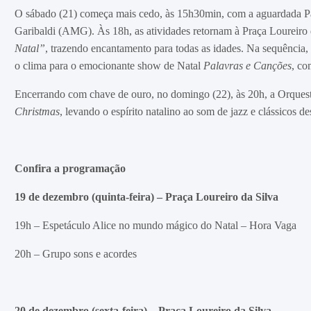
O sábado (21) começa mais cedo, às 15h30min, com a aguardada Pa
Garibaldi (AMG). Às 18h, as atividades retornam à Praça Loureiro
Natal”
, trazendo encantamento para todas as idades. Na sequência,
o clima para o emocionante show de Natal
Palavras e Canções
, co
Encerrando com chave de ouro, no domingo (22), às 20h, a Orquest
Christmas
, levando o espírito natalino ao som de jazz e clássicos de
Confira a programação
19 de dezembro (quinta-feira) – Praça Loureiro da Silva
19h – Espetáculo Alice no mundo mágico do Natal – Hora Vaga
20h – Grupo sons e acordes
20 de dezembro (sexta-feira) – Praça Loureiro da Silva