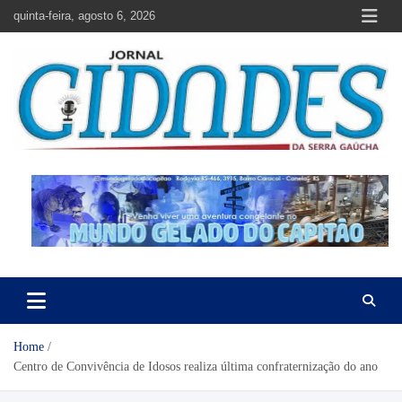
Skip
quinta-feira, agosto 6, 2026
to
content
Jornal Cidades da Serra Gaúcha
Notícias de Garibaldi e região
Home
Centro de Convivência de Idosos realiza última confraternização do ano