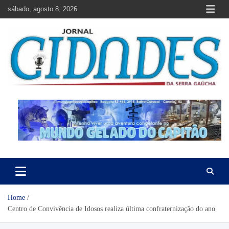
Skip
sábado, agosto 8, 2026
to
content
Jornal Cidades da Serra Gaúcha
Notícias de Garibaldi e região
Home
Centro de Convivência de Idosos realiza última confraternização do ano