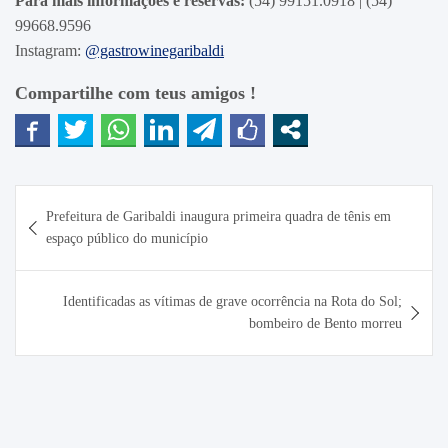
Para mais informações e reservas:
(54) 99151.0918 | (54)
99668.9596
Instagram:
@gastrowinegaribaldi
Compartilhe com teus amigos !
Navegação
Prefeitura de Garibaldi inaugura primeira quadra de tênis em
de
espaço público do município
Post
Identificadas as vítimas de grave ocorrência na Rota do Sol;
bombeiro de Bento morreu