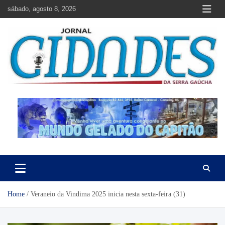
Skip
sábado, agosto 8, 2026
to
content
Jornal Cidades da Serra Gaúcha
Notícias de Garibaldi e região
Home
Veraneio da Vindima 2025 inicia nesta sexta-feira (31)