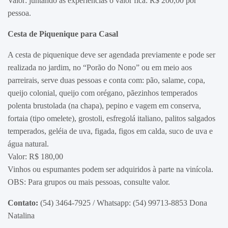
Valor: juntando as experiências o valor fica: R$ 200,00 por
pessoa.
Cesta de Piquenique para Casal
A cesta de piquenique deve ser agendada previamente e pode ser
realizada no jardim, no “Porão do Nono” ou em meio aos
parreirais, serve duas pessoas e conta com: pão, salame, copa,
queijo colonial, queijo com orégano, pãezinhos temperados
polenta brustolada (na chapa), pepino e vagem em conserva,
fortaia (tipo omelete), grostoli, esfregolá italiano, palitos salgados
temperados, geléia de uva, figada, figos em calda, suco de uva e
água natural.
Valor: R$ 180,00
Vinhos ou espumantes podem ser adquiridos à parte na vinícola.
OBS: Para grupos ou mais pessoas, consulte valor.
Contato:
(54) 3464-7925 / Whatsapp: (54) 99713-8853 Dona
Natalina