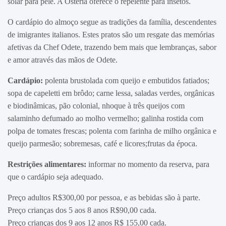
solar para pele. A Osteria oferece o repelente para insetos.
O cardápio do almoço segue as tradições da família, descendentes
de imigrantes italianos. Estes pratos são um resgate das memórias
afetivas da Chef Odete, trazendo bem mais que lembranças, sabor
e amor através das mãos de Odete.
Cardápio:
polenta brustolada com queijo e embutidos fatiados;
sopa de capeletti em brôdo; carne lessa, saladas verdes, orgânicas
e biodinâmicas, pão colonial, nhoque à três queijos com
salaminho defumado ao molho vermelho; galinha rostida com
polpa de tomates frescas; polenta com farinha de milho orgânica e
queijo parmesão; sobremesas, café e licores;frutas da época.
Restrições alimentares:
informar no momento da reserva, para
que o cardápio seja adequado.
Preço adultos R$300,00 por pessoa, e as bebidas são à parte.
Preço crianças dos 5 aos 8 anos R$90,00 cada.
Preço crianças dos 9 aos 12 anos R$ 155,00 cada.