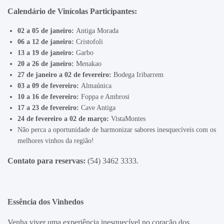
Calendário de Vinícolas Participantes:
02 a 05 de janeiro:
Antiga Morada
06 a 12 de janeiro:
Cristofoli
13 a 19 de janeiro:
Garbo
20 a 26 de janeiro:
Menakao
27 de janeiro a 02 de fevereiro:
Bodega Iribarrem
03 a 09 de fevereiro:
Almaúnica
10 a 16 de fevereiro:
Foppa e Ambrosi
17 a 23 de fevereiro:
Cave Antiga
24 de fevereiro a 02 de março:
VistaMontes
Não perca a oportunidade de harmonizar sabores inesquecíveis com os
melhores vinhos da região!
Contato para reservas:
(54) 3462 3333.
Essência dos Vinhedos
Venha viver uma experiência inesquecível no coração dos