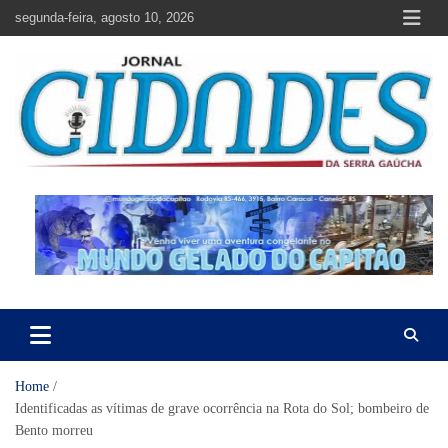
Skip
segunda-feira, agosto 10, 2026
to
content
Jornal Cidades da Serra Gaúcha
Notícias de Garibaldi e região
Home
Identificadas as vítimas de grave ocorrência na Rota do Sol; bombeiro de
Bento morreu