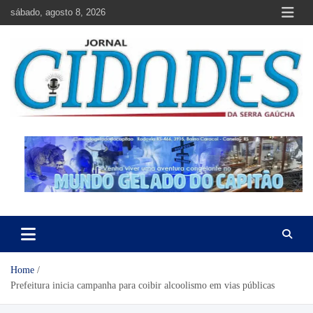
Skip
sábado, agosto 8, 2026
to
content
Jornal Cidades da Serra Gaúcha
Notícias de Garibaldi e região
Home
Prefeitura inicia campanha para coibir alcoolismo em vias públicas