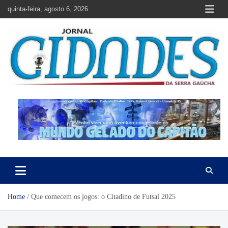
Skip
quinta-feira, agosto 6, 2026
to
content
Jornal Cidades da Serra Gaúcha
Notícias de Garibaldi e região
Home
Que comecem os jogos: o Citadino de Futsal 2025