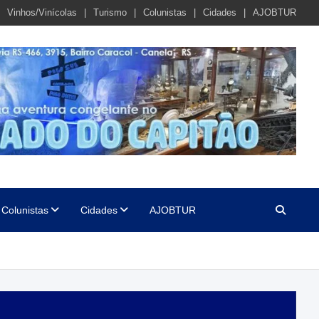
Vinhos/Vinícolas
Turismo
Colunistas
Cidades
AJOBTUR
Colunistas
Cidades
AJOBTUR