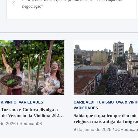
de
negociação”
Post
 & VINHO
VARIEDADES
GARIBALDI
TURISMO
UVA & VINH
VARIEDADES
 Turismo e Cultura divulga a
 do Veraneio da Vindima 2026
Sabia que o quadro que deu iníci
religiosa mais antiga da Imigra
 de 2026
Redacao06
está no Santuário Santo Antôni
9 de junho de 2025
JCRedacao