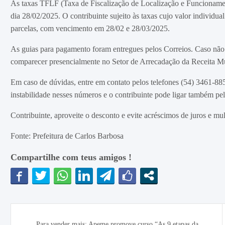
As taxas TFLF (Taxa de Fiscalização de Localização e Funcioname
dia 28/02/2025. O contribuinte sujeito às taxas cujo valor individ
parcelas, com vencimento em 28/02 e 28/03/2025.
As guias para pagamento foram entregues pelos Correios. Caso não te
comparecer presencialmente no Setor de Arrecadação da Receita Mun
Em caso de dúvidas, entre em contato pelos telefones (54) 3461-
instabilidade nesses números e o contribuinte pode ligar também p
Contribuinte, aproveite o desconto e evite acréscimos de juros e 
Fonte: Prefeitura de Carlos Barbosa
Compartilhe com teus amigos !
Navegação
Para vender mais: Apeme promove curso “As 9 etapas da