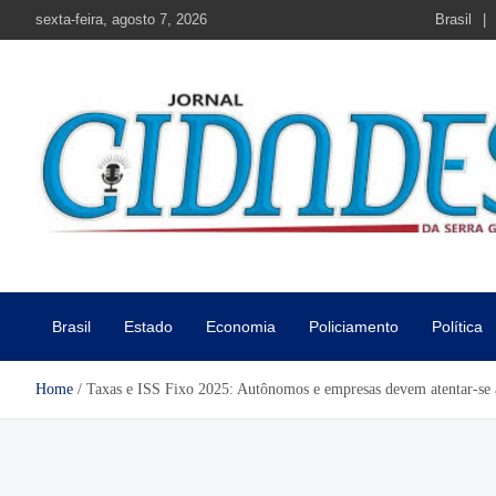
Skip
sexta-feira, agosto 7, 2026
Brasil
to
content
Jornal Cidades da Serra Gaú
Notícias de Garibaldi e região
Brasil
Estado
Economia
Policiamento
Política
Home
Taxas e ISS Fixo 2025: Autônomos e empresas devem atentar-se a