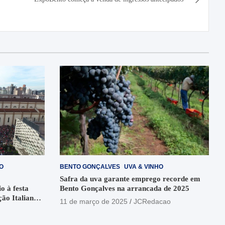
O
BENTO GONÇALVES
UVA & VINHO
Safra da uva garante emprego recorde em
o à festa
Bento Gonçalves na arrancada de 2025
ção Italiana
11 de março de 2025
JCRedacao
o