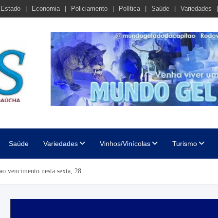
Estado
Economia
Policiamento
Política
Saúde
Variedades
cha
Saúde
Variedades
Vinhos/Vinícolas
Turismo
o vencimento nesta sexta, 28