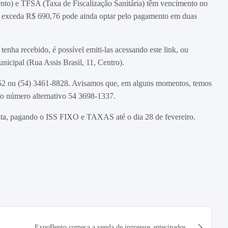
nto) e TFSA (Taxa de Fiscalização Sanitária) têm vencimento no
ual exceda R$ 690,76 pode ainda optar pelo pagamento em duas
nha recebido, é possível emiti-las acessando este link, ou
icipal (Rua Assis Brasil, 11, Centro).
8852 ou (54) 3461-8828. Avisamos que, em alguns momentos, temos
elo número alternativo 54 3698-1337.
multa, pagando o ISS FIXO e TAXAS até o dia 28 de fevereiro.
ExpoBento começa a venda de ingressos antecipados