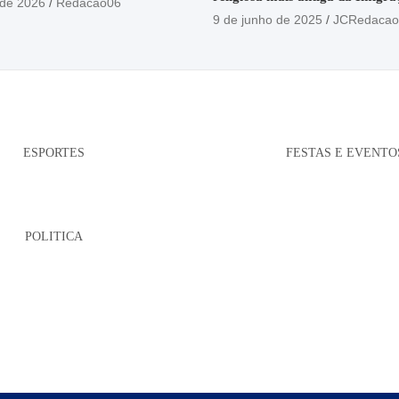
 de 2026
Redacao06
está no Santuário Santo Antôni
9 de junho de 2025
JCRedacao
ESPORTES
FESTAS E EVENTO
POLITICA