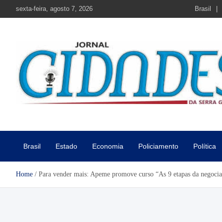
Skip
sexta-feira, agosto 7, 2026
Brasil
to
content
Jornal Cidades da Serra Gaú
Notícias de Garibaldi e região
Brasil
Estado
Economia
Policiamento
Política
Home
Para vender mais: Apeme promove curso “As 9 etapas da negoci