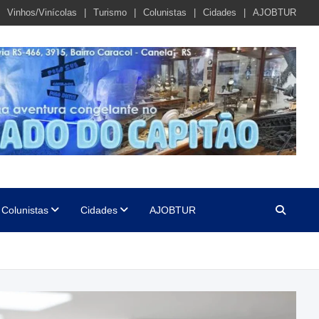
Vinhos/Vinícolas
Turismo
Colunistas
Cidades
AJOBTUR
Colunistas
Cidades
AJOBTUR