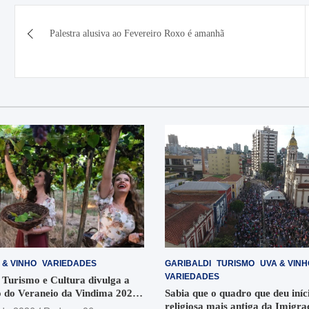
Navegação
Palestra alusiva ao Fevereiro Roxo é amanhã
de
Post
 & VINHO
VARIEDADES
GARIBALDI
TURISMO
UVA & VINH
VARIEDADES
 Turismo e Cultura divulga a
 do Veraneio da Vindima 2026
Sabia que o quadro que deu iníci
religiosa mais antiga da Imigra