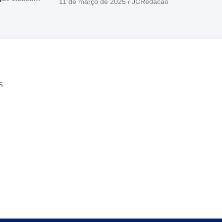
11 de março de 2025
JCRedacao
o
S