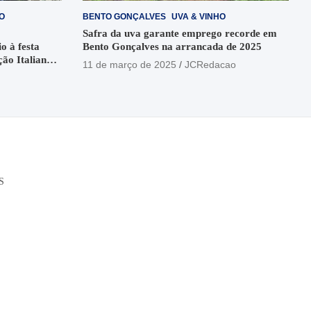
O
BENTO GONÇALVES
UVA & VINHO
Safra da uva garante emprego recorde em
o à festa
Bento Gonçalves na arrancada de 2025
ção Italiana
11 de março de 2025
JCRedacao
o
S