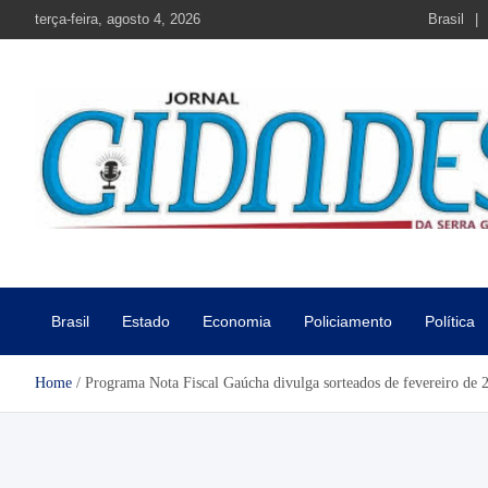
Skip
terça-feira, agosto 4, 2026
Brasil
to
content
Jornal Cidades da Serra Gaú
Notícias de Garibaldi e região
Brasil
Estado
Economia
Policiamento
Política
Home
Programa Nota Fiscal Gaúcha divulga sorteados de fevereiro de 