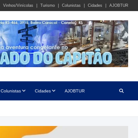
Vinhos/Vinícolas
Turismo
Colunistas
Cidades
AJOBTUR
Colunistas
Cidades
AJOBTUR