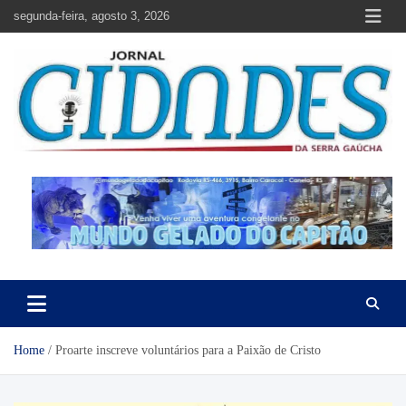
Skip
segunda-feira, agosto 3, 2026
to
content
Jornal Cidades da Serra Gaúcha
Notícias de Garibaldi e região
Home
Proarte inscreve voluntários para a Paixão de Cristo