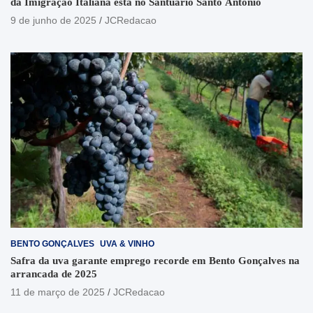
da Imigração Italiana está no Santuário Santo Antônio
9 de junho de 2025
JCRedacao
BENTO GONÇALVES
UVA & VINHO
Safra da uva garante emprego recorde em Bento Gonçalves na
arrancada de 2025
11 de março de 2025
JCRedacao