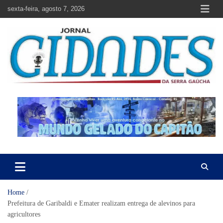
Skip
sexta-feira, agosto 7, 2026
to
content
Jornal Cidades da Serra Gaúcha
Notícias de Garibaldi e região
Home
Prefeitura de Garibaldi e Emater realizam entrega de alevinos para
agricultores