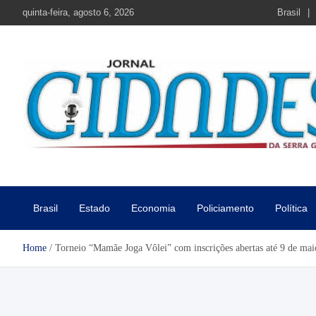
Skip
quinta-feira, agosto 6, 2026
Brasil
to
content
Jornal Cidades da Serra Gaú
Notícias de Garibaldi e região
Brasil
Estado
Economia
Policiamento
Política
Home
Torneio “Mamãe Joga Vôlei” com inscrições abertas até 9 de mai