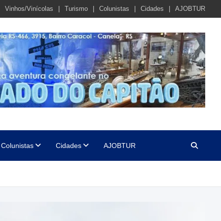
Vinhos/Vinícolas
Turismo
Colunistas
Cidades
AJOBTUR
Colunistas
Cidades
AJOBTUR